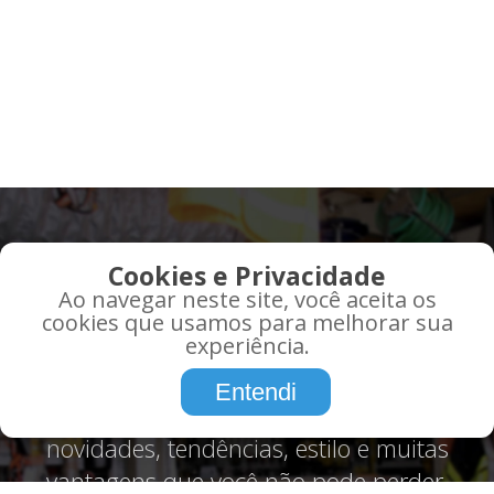
QUE TAL RECEBER AS
Cookies e Privacidade
MELHORES OFERTAS EM
Ao navegar neste site, você aceita os
SEU EMAIL?
cookies que usamos para melhorar sua
experiência.
Promoções, informações, atualidades,
Entendi
tudo o que você precisa saber sobre,
novidades, tendências, estilo e muitas
vantagens que você não pode perder.