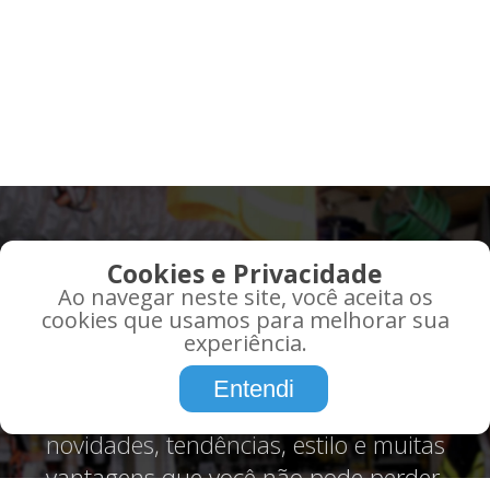
QUE TAL RECEBER AS
Cookies e Privacidade
MELHORES OFERTAS EM
Ao navegar neste site, você aceita os
SEU EMAIL?
cookies que usamos para melhorar sua
experiência.
Promoções, informações, atualidades,
Entendi
tudo o que você precisa saber sobre,
novidades, tendências, estilo e muitas
vantagens que você não pode perder.