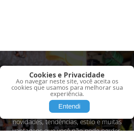
QUE TAL RECEBER AS
Cookies e Privacidade
MELHORES OFERTAS EM
Ao navegar neste site, você aceita os
SEU EMAIL?
cookies que usamos para melhorar sua
experiência.
Promoções, informações, atualidades,
Entendi
tudo o que você precisa saber sobre,
novidades, tendências, estilo e muitas
vantagens que você não pode perder.