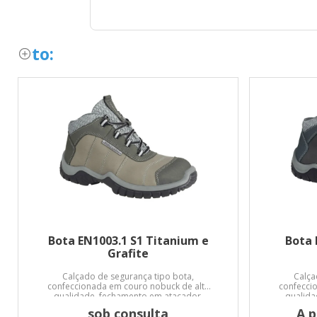
to:
Bota EN1003.1 S1 Titanium e
Bota 
Grafite
Calçado de segurança tipo bota,
Calça
confeccionada em couro nobuck de alta
confecci
qualidade, fechamento em atacador,
qualida
forro em material não tecido, palmilha
forro em
sob consulta
A p
de montagem fixada no cabedal pelo
de mont