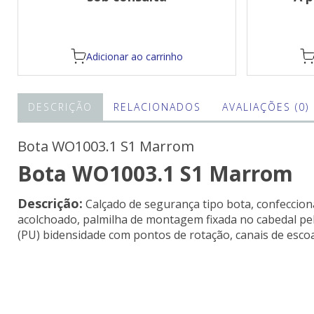
sistema strobel, palmilha de conforto
(calcanheira) em EVA macio.
Adicionar ao carrinho
DESCRIÇÃO
RELACIONADOS
AVALIAÇÕES (0)
Bota WO1003.1 S1 Marrom
Bota WO1003.1 S1 Marrom
Descrição:
Calçado de segurança tipo bota, confeccion
acolchoado, palmilha de montagem fixada no cabedal pelo
(PU) bidensidade com pontos de rotação, canais de escoa