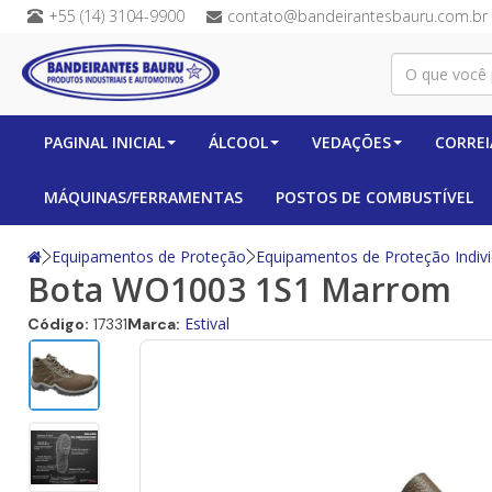
+55 (14) 3104-9900
contato@bandeirantesbauru.com.br
PAGINAL INICIAL
ÁLCOOL
VEDAÇÕES
CORREI
MÁQUINAS/FERRAMENTAS
POSTOS DE COMBUSTÍVEL
Equipamentos de Proteção
Equipamentos de Proteção Indivi
Bota WO1003 1S1 Marrom
Estival
Código:
17331
Marca: