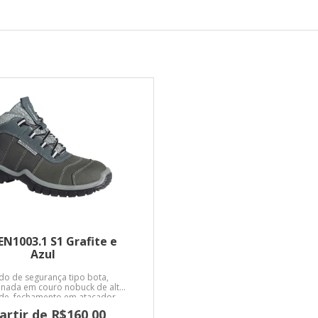
EN1003.1 S1 Grafite e
Azul
do de segurança tipo bota,
onada em couro nobuck de alta
de, fechamento em atacador,
 material não tecido, palmilha
artir de R$160,00
agem fixada no cabedal pelo