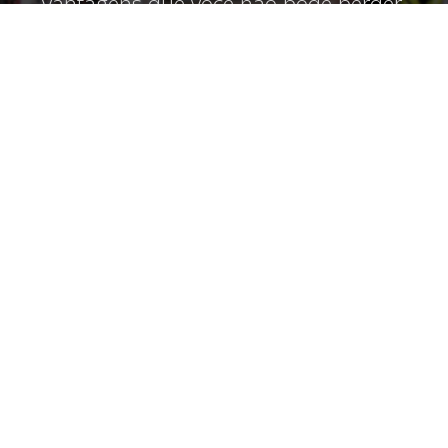
vantagens que você não pode perder.
Assine agora!
CADASTRE-SE
CONTATO
Av. Rodrigues Alves, 25-20 - Vila Cardia Bauru - SP - CEP:17013-242
CNPJ: 01.717.900/0001-17
+55 (14) 3104-9900