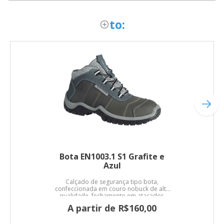
to:
Bota EN1003.1 S1 Grafite e
Azul
Calçado de segurança tipo bota,
confeccionada em couro nobuck de alta
qualidade, fechamento em atacador,
forro em material não tecido, palmilha
A partir de R$160,00
de montagem fixada no cabedal pelo
sistema strobel