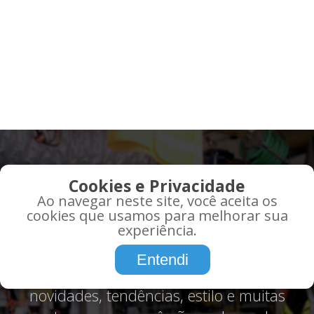
QUE TAL RECEBER AS
Cookies e Privacidade
MELHORES OFERTAS EM
Ao navegar neste site, você aceita os
SEU EMAIL?
cookies que usamos para melhorar sua
experiência.
Promoções, informações, atualidades,
Entendi
tudo o que você precisa saber sobre,
novidades, tendências, estilo e muitas