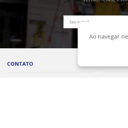
Ao navegar nes
CONTATO
INSTITUC
Av. Rodrigues Alves, 25-20 - Vila Cardia Bauru - SP
A Bandeiran
- CEP:17013-242
Onde Estam
CNPJ: 01.717.900/0001-17
Clientes
+55 (14) 3104-9900
Fornecedor
Bandeirantes Bauru © 2026 - Todos os direitos reservados