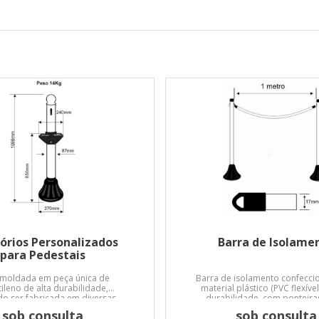
órios Personalizados
Barra de Isolame
para Pedestais
 moldada em peça única de
Barra de isolamento confecc
tileno de alta durabilidade,
material plástico (PVC flexível
o ser fabricada em diversas
durabilidade, com ponteiras
volvendo o corpo do pedestal.
sob consulta
sob consulta