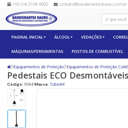
+55 (14) 3104-9900
contato@bandeirantesbauru.com.br
PAGINAL INICIAL
ÁLCOOL
VEDAÇÕES
CORREI
MÁQUINAS/FERRAMENTAS
POSTOS DE COMBUSTÍVEL
Equipamentos de Proteção
Equipamentos de Proteção Colet
Pedestais ECO Desmontávei
TuboArt
Código:
10941
Marca: