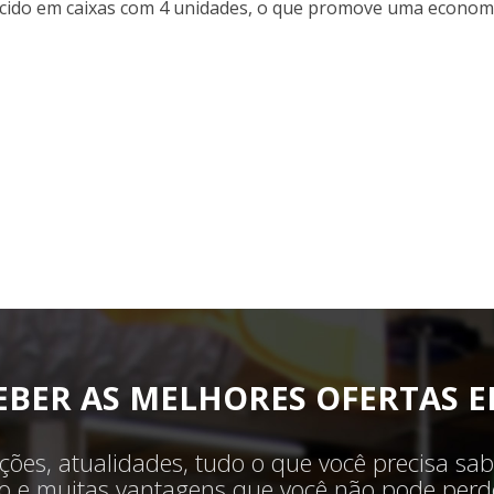
cido em caixas com 4 unidades, o que promove uma economi
EBER AS MELHORES OFERTAS E
ões, atualidades, tudo o que você precisa sab
ilo e muitas vantagens que você não pode perde