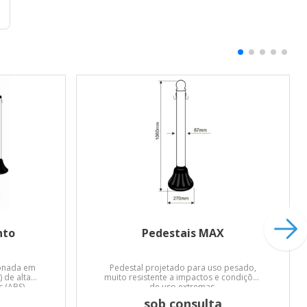
nto
Pedestais MAX
ionada em
Pedestal projetado para uso pesado,
) de alta
muito resistente a impactos e condições
 (ABS).
de uso extremas.
sob consulta