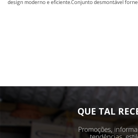
design moderno e eficiente.Conjunto desmontável forne
QUE TAL REC
Promoções, informaç
tendências, est