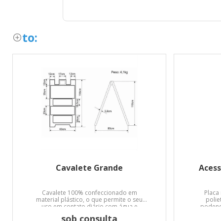
to:
Cavalete Grande
Acess
Cavalete 100% confeccionado em
Placa
material plástico, o que permite o seu
polie
uso em contato diário com água e
podend
demais intempéries.
cores en
sob consulta