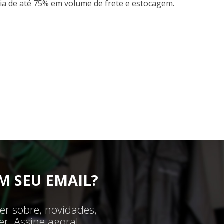
a de até 75% em volume de frete e estocagem.
M SEU EMAIL?
er sobre, novidades,
r. Assine agora!