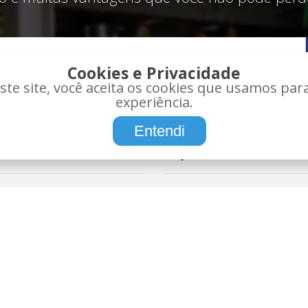
Cookies e Privacidade
te site, você aceita os cookies que usamos pa
experiência.
Entendi
IONAL
LOJA
tes Bauru
Compra Segura
os
Certificado de Aprovação (CA)
Política de Privacidade
es
Política de Troca/Devolução