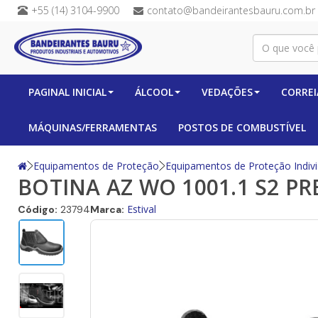
+55 (14) 3104-9900
contato@bandeirantesbauru.com.br
PAGINAL INICIAL
ÁLCOOL
VEDAÇÕES
CORREI
MÁQUINAS/FERRAMENTAS
POSTOS DE COMBUSTÍVEL
Equipamentos de Proteção
Equipamentos de Proteção Indivi
BOTINA AZ WO 1001.1 S2 P
Estival
Código:
23794
Marca: