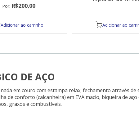
sistema strobel
R$200,00
Por:
Adicionar ao carrinho
Adicionar ao carri
 BICO DE AÇO
onada em couro com estampa relax, fechamento através de elá
lha de conforto (calcanheira) em EVA macio, biqueira de aç
eos, graxos e combustíveis.