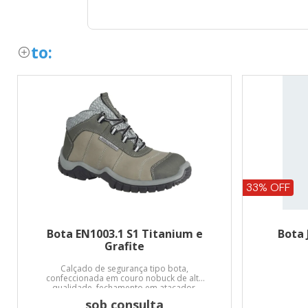
to:
33% OFF
Bota EN1003.1 S1 Titanium e
Bota 
Grafite
Calçado de segurança tipo bota,
confeccionada em couro nobuck de alta
qualidade, fechamento em atacador,
forro em material não tecido, palmilha
sob consulta
de montagem fixada no cabedal pelo