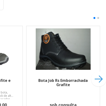
fite e
Bota Job Rs Emborrachada
Grafite
 bota,
k de alta
tacador,
 palmilha
0,00
sob consulta
dal pelo