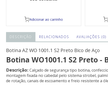
sistema strobel, palmilha de conforto
(calcanheira) em EVA macio.
Adicionar ao carrinho
DESCRIÇÃO
RELACIONADOS
AVALIAÇÕES (0)
Botina AZ WO 1001.1 S2 Preto Bico de Aço
Botina WO1001.1 S2 Preto -
Descrição:
Calçado de segurança tipo botina, confecci
montagem fixada no cabedal pelo sistema strobel, palmi
de rotação, canais de escoamento e freio resistente a ól