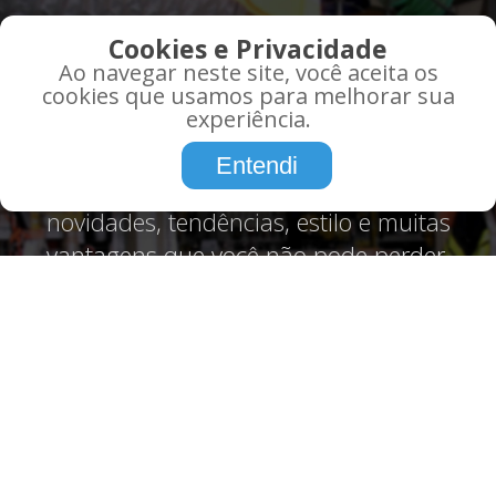
QUE TAL RECEBER AS
Cookies e Privacidade
MELHORES OFERTAS EM
Ao navegar neste site, você aceita os
SEU EMAIL?
cookies que usamos para melhorar sua
experiência.
Promoções, informações, atualidades,
Entendi
tudo o que você precisa saber sobre,
novidades, tendências, estilo e muitas
vantagens que você não pode perder.
Assine agora!
CADASTRE-SE