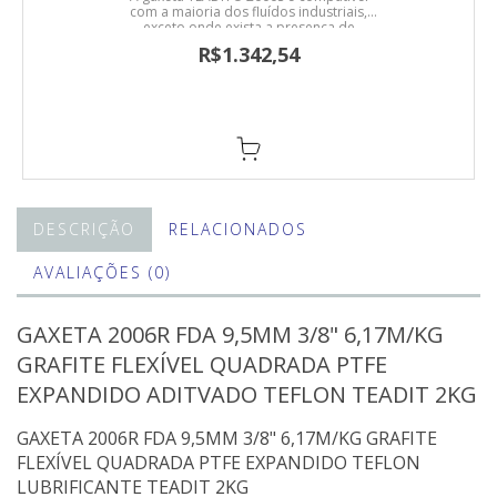
com a maioria dos fluídos industriais,
exceto onde exista a presença de
agentes oxidantes fortes. Ideal para
R$1.342,54
serviços em óleos térmicos e grandes
velocidades periféricas, podendo
trabalhar em bombas onde se pretende
reduzir ou eliminar gotejamentos.
Indicada para vapor, água, gases,
produtos químicos, óleos sintéticos e
minerais.
DESCRIÇÃO
RELACIONADOS
AVALIAÇÕES (0)
GAXETA 2006R FDA 9,5MM 3/8" 6,17M/KG
GRAFITE FLEXÍVEL QUADRADA PTFE
EXPANDIDO ADITVADO TEFLON TEADIT 2KG
GAXETA 2006R FDA 9,5MM 3/8" 6,17M/KG GRAFITE
FLEXÍVEL QUADRADA PTFE EXPANDIDO TEFLON
LUBRIFICANTE TEADIT 2KG