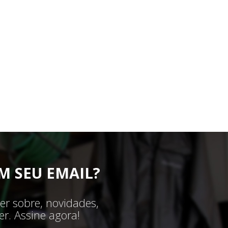
M SEU EMAIL?
er sobre, novidades,
r. Assine agora!