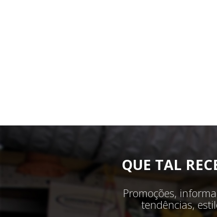
QUE TAL REC
Promoções, informaç
tendências, est