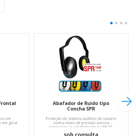
Frontal
Abafador de Ruido tipo
Concha SPR
ios em
Proteção do sistema auditivo do usuário
o em geral
contra níveis de pressão sonora
superiores ao estabelecido na NR 15.
sob consulta