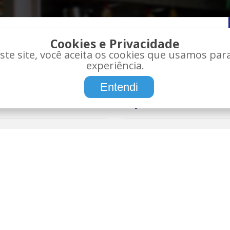
Cookies e Privacidade
te site, você aceita os cookies que usamos pa
experiência.
Entendi
IONAL
LOJA
tes Bauru
Compra Segura
os
Certificado de Aprovação (CA)
Política de Privacidade
es
Política de Troca/Devolução