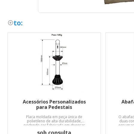
to:
Acessórios Personalizados
Abaf
para Pedestais
Placa moldada em peça única de
O abafad
polietileno de alta durabilidade,
duas con
podendo ser fabricada em diversas
espumas 
cores envolvendo o corpo do pedestal.
variar 
sob consulta
22dB N