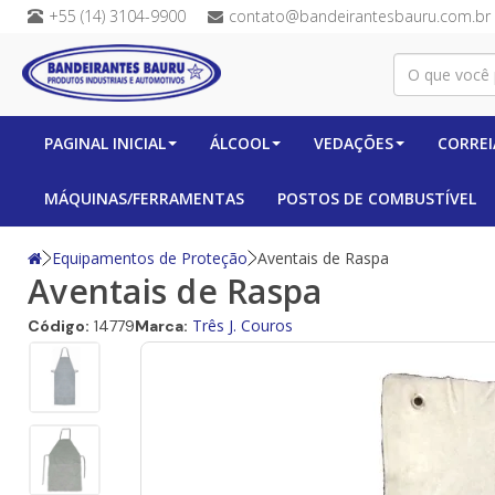
+55 (14) 3104-9900
contato@bandeirantesbauru.com.br
PAGINAL INICIAL
ÁLCOOL
VEDAÇÕES
CORREI
MÁQUINAS/FERRAMENTAS
POSTOS DE COMBUSTÍVEL
Equipamentos de Proteção
Aventais de Raspa
Aventais de Raspa
Três J. Couros
Código:
14779
Marca: