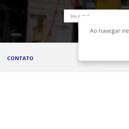
Ao navegar nes
CONTATO
INSTITUC
Av. Rodrigues Alves, 25-20 - Vila Cardia Bauru - SP
A Bandeiran
- CEP:17013-242
Onde Estam
CNPJ: 01.717.900/0001-17
Clientes
+55 (14) 3104-9900
Fornecedor
Bandeirantes Bauru © 2026 - Todos os direitos reservados