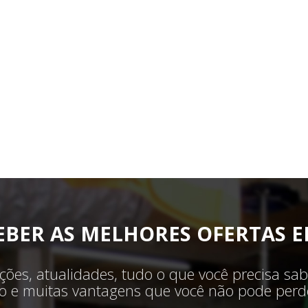
EBER AS MELHORES OFERTAS E
ões, atualidades, tudo o que você precisa sab
ilo e muitas vantagens que você não pode perde