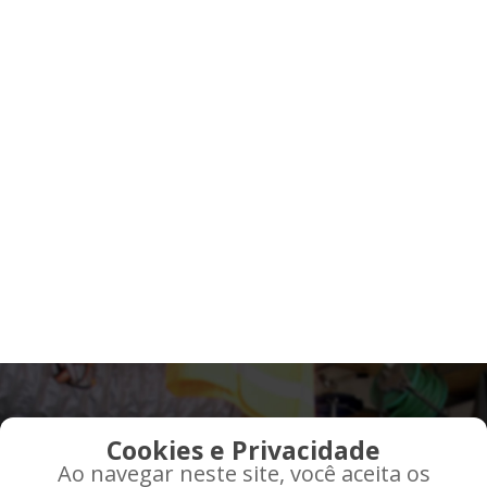
QUE TAL RECEBER AS
Cookies e Privacidade
MELHORES OFERTAS EM
Ao navegar neste site, você aceita os