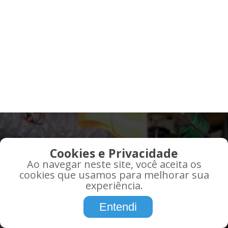
QUE TAL RECEBER AS
Cookies e Privacidade
MELHORES OFERTAS EM
Ao navegar neste site, você aceita os
SEU EMAIL?
cookies que usamos para melhorar sua
experiência.
Promoções, informações, atualidades,
Entendi
tudo o que você precisa saber sobre,