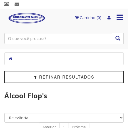
Filtrar
Togg
Carrinho (0)
navi
Categorias
Marcas
Faixa
de
Preço
REFINAR RESULTADOS
Álcool Flop's
Anterior
1
Próxima