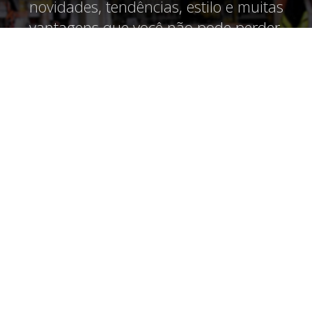
novidades, tendências, estilo e muitas
vantagens que você não pode perder.
Assine agora!
CADASTRE-SE
CONTATO
Av. Rodrigues Alves, 25-20 - Vila Cardia Bauru - SP - CEP:17013-242
CNPJ: 01.717.900/0001-17
+55 (14) 3104-9900