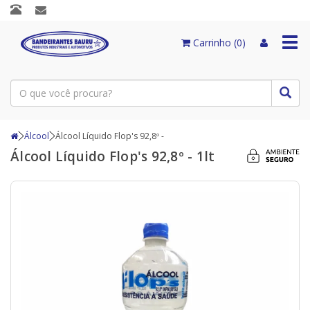
Togg
Carrinho (0)
navi
Álcool
Álcool Líquido Flop's 92,8º -
Álcool Líquido Flop's 92,8º - 1lt