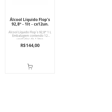
Álcool Líquido Flop's
92,8º - 1lt - cx12un.
Álcool Líquido Flop´s 92,8° 1 L
Embalagem contendo 12
unidades de 1 litro
R$144,00