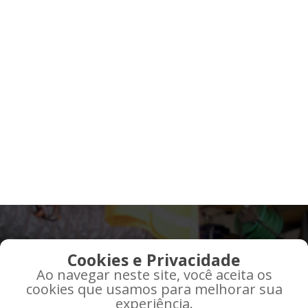
QUE TAL RECEBER AS
Cookies e Privacidade
MELHORES OFERTAS EM
Ao navegar neste site, você aceita os
SEU EMAIL?
cookies que usamos para melhorar sua
experiência.