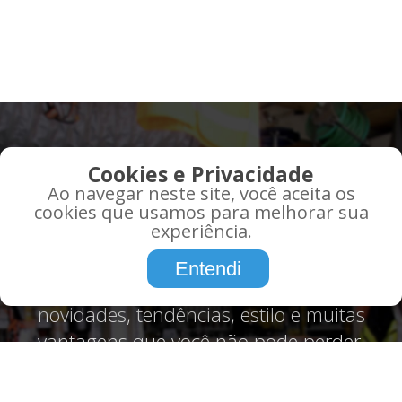
QUE TAL RECEBER AS
Cookies e Privacidade
MELHORES OFERTAS EM
Ao navegar neste site, você aceita os
SEU EMAIL?
cookies que usamos para melhorar sua
experiência.
Promoções, informações, atualidades,
Entendi
tudo o que você precisa saber sobre,
novidades, tendências, estilo e muitas
vantagens que você não pode perder.
Assine agora!