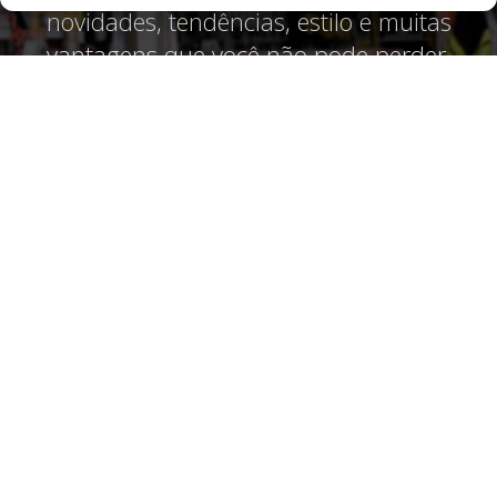
novidades, tendências, estilo e muitas
vantagens que você não pode perder.
Assine agora!
CADASTRE-SE
CONTATO
Av. Rodrigues Alves, 25-20 - Vila Cardia Bauru - SP - CEP:17013-242
CNPJ: 01.717.900/0001-17