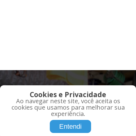
QUE TAL RECEBER AS
Cookies e Privacidade
MELHORES OFERTAS EM
Ao navegar neste site, você aceita os
SEU EMAIL?
cookies que usamos para melhorar sua
experiência.
Promoções, informações, atualidades,
Entendi
tudo o que você precisa saber sobre,