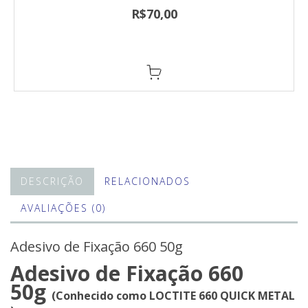
com boa aderência sobre a maioria dos
R$70,00
materiais.
DESCRIÇÃO
RELACIONADOS
AVALIAÇÕES (0)
Adesivo de Fixação 660 50g
Adesivo de Fixação 660
50g
(Conhecido como LOCTITE 660 QUICK METAL