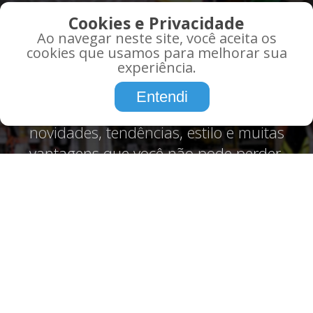
QUE TAL RECEBER AS
Cookies e Privacidade
MELHORES OFERTAS EM
Ao navegar neste site, você aceita os
SEU EMAIL?
cookies que usamos para melhorar sua
experiência.
Promoções, informações, atualidades,
Entendi
tudo o que você precisa saber sobre,
novidades, tendências, estilo e muitas
vantagens que você não pode perder.
Assine agora!
CADASTRE-SE