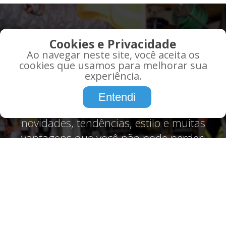
QUE TAL RECEBER AS
Cookies e Privacidade
MELHORES OFERTAS EM
Ao navegar neste site, você aceita os
SEU EMAIL?
cookies que usamos para melhorar sua
experiência.
Promoções, informações, atualidades,
Entendi
tudo o que você precisa saber sobre,
novidades, tendências, estilo e muitas
vantagens que você não pode perder.
Assine agora!
CADASTRE-SE