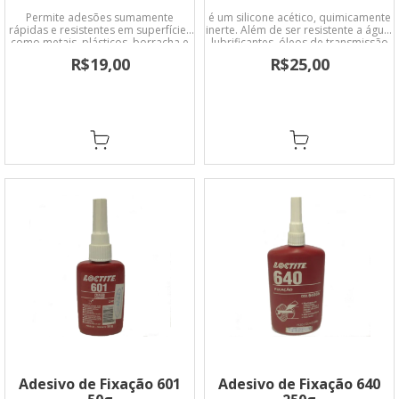
Permite adesões sumamente
é um silicone acético, quimicamente
rápidas e resistentes em superfícies
inerte. Além de ser resistente a água,
como metais, plásticos, borracha e
lubrificantes, óleos de transmissão
material poroso como madeira,
liquido de freio, fluidos hidráulicos
R$19,00
R$25,00
papel, cortiça, têxtil, superfícies
entre outros, suporta temperaturas
acidas como cromadas e
de até 260°C.
galvanizadas.
Adesivo de Fixação 601
Adesivo de Fixação 640