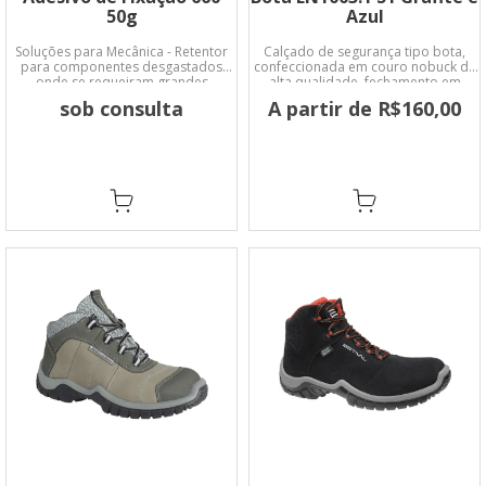
50g
Azul
Soluções para Mecânica - Retentor
Calçado de segurança tipo bota,
para componentes desgastados
confeccionada em couro nobuck de
onde se requeiram grandes
alta qualidade, fechamento em
enchimentos de folgas.
atacador, forro em material não
sob consulta
A partir de R$160,00
tecido, palmilha de montagem fixada
no cabedal pelo sistema strobel