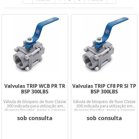
Valvulas TRIP WCB PR TR
Valvulas TRIP CF8 PR SI TP
BSP 300LBS
BSP 300LBS
Válvula de bloqueio de fluxo Classe
Válvula de bloqueio de fluxo Classe
300 indicada para utilização em
300 indicada para utilização em
diversos líquidos, gases e vapores
diversos líquidos, gases e vapores
em ampla faixa de temperatura e
em ampla faixa de temperatura e
sob consulta
sob consulta
pressão conforme norma ASME
pressão conforme norma ASME
B16.34
B16.34