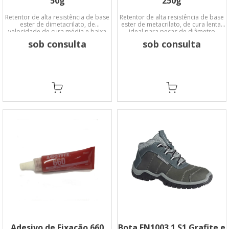
50g
250g
Retentor de alta resistência de base
Retentor de alta resistência de base
ester de dimetacrilato, de
ester de metacrilato, de cura lenta;
velocidade de cura média e baixa
ideal para peças de diâmetro
viscosidade.
grande e metais ativos como o latão.
sob consulta
sob consulta
Adesivo de Fixação 660
Bota EN1003.1 S1 Grafite e