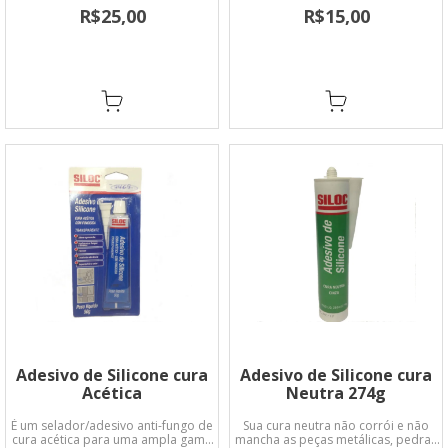
cerâmica, cortiça, plásticos, madeira,
R$25,00
R$15,00
couro, papel, cristais, borracha, PVC,
fibra de vidro, mármore e granito.
Adesivo de Silicone cura
Adesivo de Silicone cura
Acética
Neutra 274g
É um selador/adesivo anti-fungo de
Sua cura neutra não corrói e não
cura acética para uma ampla gama
mancha as peças metálicas, pedras