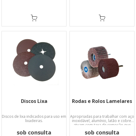
Discos Lixa
Rodas e Rolos Lamelares
Discos de lixa indicados para uso em
Apropriadas para trabalhar com aço
lixadeiras.
inoxidável, alumínio, latão e cobre,
atuam com taxa de remoção que
deixa um acabamento acetinado
sob consulta
sob consulta
uniforme.