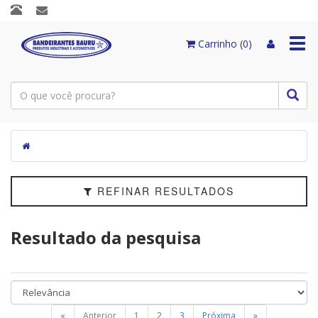
Filtrar
Togg
Carrinho (0)
navi
Categorias
Modelo
Marcas
Faixa
de
REFINAR RESULTADOS
Preço
Resultado da pesquisa
«
Anterior
1
2
3
Próxima
»