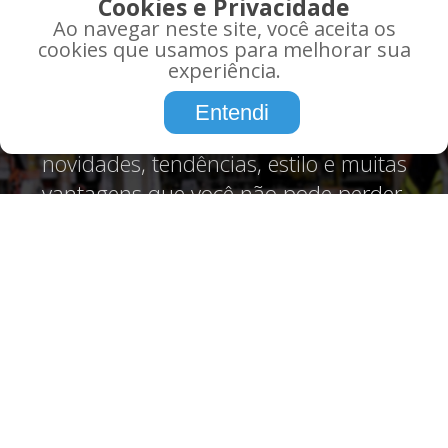
QUE TAL RECEBER AS
Cookies e Privacidade
MELHORES OFERTAS EM
Ao navegar neste site, você aceita os
SEU EMAIL?
cookies que usamos para melhorar sua
experiência.
Promoções, informações, atualidades,
Entendi
tudo o que você precisa saber sobre,
novidades, tendências, estilo e muitas
vantagens que você não pode perder.
Assine agora!
CADASTRE-SE