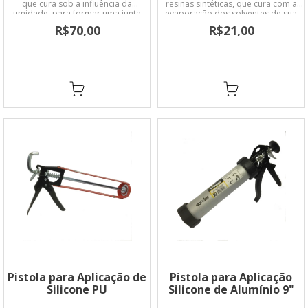
que cura sob a influência da
resinas sintéticas, que cura com a
umidade, para formar uma junta
evaporação dos solventes de sua
flexível e resistente, com boa
formulação.
R$70,00
R$21,00
aderência sobre a maioria dos
materiais.
Pistola para Aplicação de
Pistola para Aplicação
Silicone PU
Silicone de Alumínio 9"