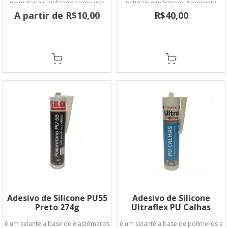
de materiais, utilizado como uso
naturais e mármore. Apresenta
geral.
excelente aderência, permanecendo
A partir de R$10,00
R$40,00
flexível por muitos anos.
Adesivo de Silicone PU55
Adesivo de Silicone
Preto 274g
Ultraflex PU Calhas
é um selante a base de elastômeros
é um selante a base de polímeros e