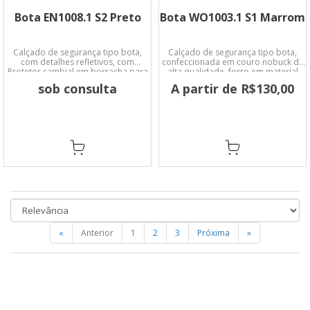
Bota EN1008.1 S2 Preto
Bota WO1003.1 S1 Marrom
Calçado de segurança tipo bota,
Calçado de segurança tipo bota,
com detalhes refletivos, com
confeccionada em couro nobuck de
Protetor cambial em borracha para
alta qualidade, forro em material
evitar desgaste da microfibra.
não tecido, colarinho acolchoado.
sob consulta
A partir de R$130,00
«
Anterior
1
2
3
Próxima
»