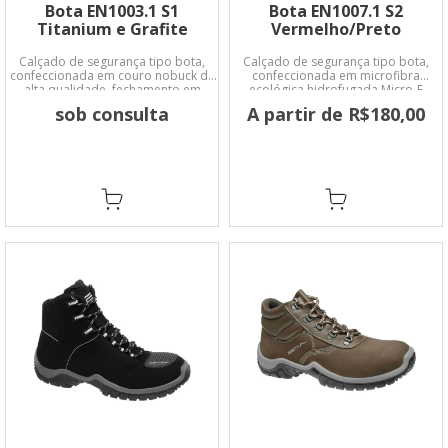
Bota EN1003.1 S1
Bota EN1007.1 S2
Titanium e Grafite
Vermelho/Preto
Calçado de segurança tipo bota,
Calçado de segurança tipo bota,
confeccionada em couro nobuck de
confeccionada em microfibra
alta qualidade, fechamento em
ecológica hidrofugada Micro-E
atacador, forro em material não
sob consulta
A partir de R$180,00
tecido, palmilha de montagem fixada
no cabedal pelo sistema strobel,
palmilha de conforto (calcanheira)
em EVA macio.