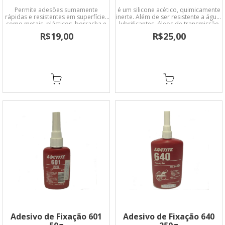
Permite adesões sumamente
é um silicone acético, quimicamente
rápidas e resistentes em superfícies
inerte. Além de ser resistente a água,
como metais, plásticos, borracha e
lubrificantes, óleos de transmissão
material poroso como madeira,
liquido de freio, fluidos hidráulicos
R$19,00
R$25,00
papel, cortiça, têxtil, superfícies
entre outros, suporta temperaturas
acidas como cromadas e
de até 260°C.
galvanizadas.
Adesivo de Fixação 601
Adesivo de Fixação 640