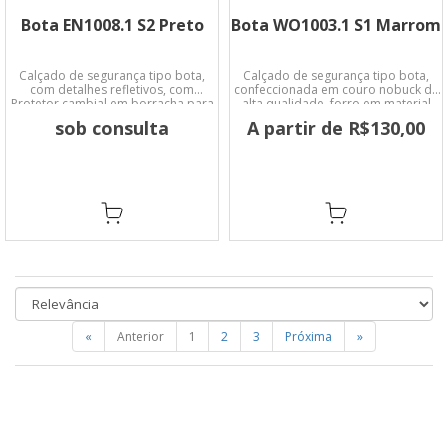
Bota EN1008.1 S2 Preto
Bota WO1003.1 S1 Marrom
Calçado de segurança tipo bota,
Calçado de segurança tipo bota,
com detalhes refletivos, com
confeccionada em couro nobuck de
Protetor cambial em borracha para
alta qualidade, forro em material
evitar desgaste da microfibra.
não tecido, colarinho acolchoado.
sob consulta
A partir de R$130,00
«
Anterior
1
2
3
Próxima
»