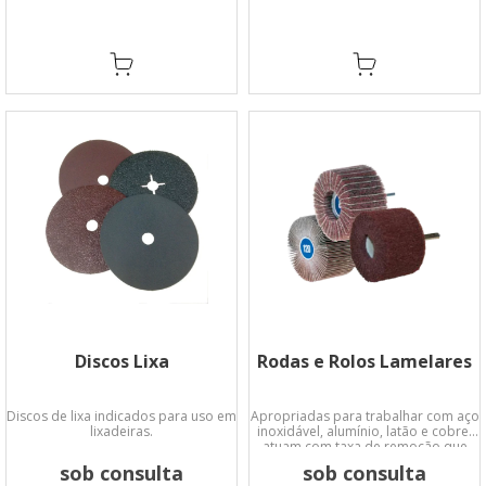
Discos Lixa
Rodas e Rolos Lamelares
Discos de lixa indicados para uso em
Apropriadas para trabalhar com aço
lixadeiras.
inoxidável, alumínio, latão e cobre,
atuam com taxa de remoção que
deixa um acabamento acetinado
sob consulta
sob consulta
uniforme.