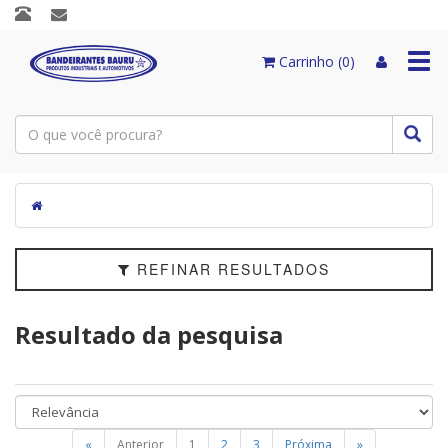
Filtrar
Togg
Carrinho (0)
navi
Categorias
Modelo
Marcas
Faixa
de
REFINAR RESULTADOS
Preço
Resultado da pesquisa
«
Anterior
1
2
3
Próxima
»