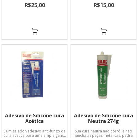
cerâmica, cortiça, plásticos, madeira,
R$25,00
R$15,00
couro, papel, cristais, borracha, PVC,
fibra de vidro, mármore e granito.
Adesivo de Silicone cura
Adesivo de Silicone cura
Acética
Neutra 274g
É um selador/adesivo anti-fungo de
Sua cura neutra não corrói e não
cura acética para uma ampla gama
mancha as peças metálicas, pedras