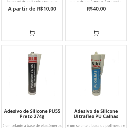
de materiais, utilizado como uso
naturais e mármore. Apresenta
geral.
excelente aderência, permanecendo
A partir de R$10,00
R$40,00
flexível por muitos anos.
Adesivo de Silicone PU55
Adesivo de Silicone
Preto 274g
Ultraflex PU Calhas
é um selante a base de elastômeros
é um selante a base de polímeros e