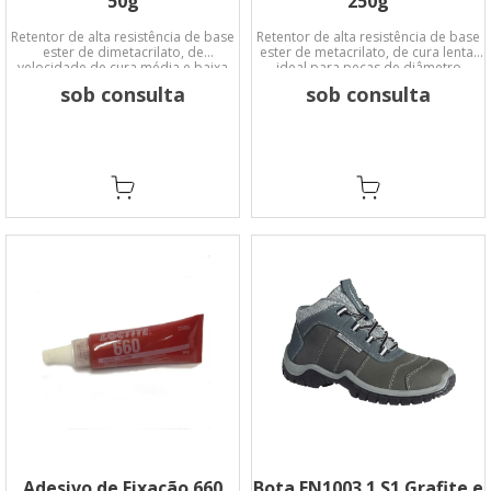
50g
250g
Retentor de alta resistência de base
Retentor de alta resistência de base
ester de dimetacrilato, de
ester de metacrilato, de cura lenta;
velocidade de cura média e baixa
ideal para peças de diâmetro
viscosidade.
grande e metais ativos como o latão.
sob consulta
sob consulta
Adesivo de Fixação 660
Bota EN1003.1 S1 Grafite e