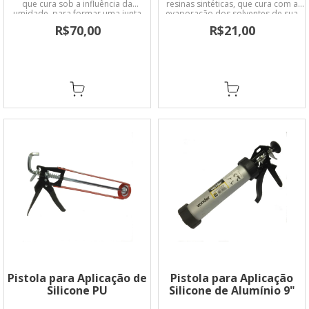
que cura sob a influência da
resinas sintéticas, que cura com a
umidade, para formar uma junta
evaporação dos solventes de sua
flexível e resistente, com boa
formulação.
R$70,00
R$21,00
aderência sobre a maioria dos
materiais.
Pistola para Aplicação de
Pistola para Aplicação
Silicone PU
Silicone de Alumínio 9"