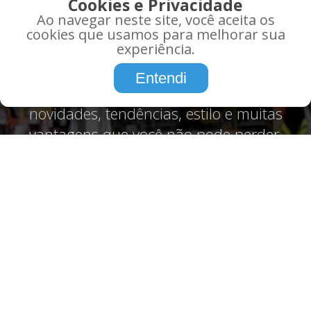
QUE TAL RECEBER AS
Cookies e Privacidade
MELHORES OFERTAS EM
Ao navegar neste site, você aceita os
SEU EMAIL?
cookies que usamos para melhorar sua
experiência.
Promoções, informações, atualidades,
Entendi
tudo o que você precisa saber sobre,
novidades, tendências, estilo e muitas
vantagens que você não pode perder.
Assine agora!
CADASTRE-SE