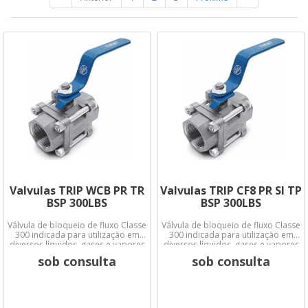
Valvulas TRIP WCB PR TR
Valvulas TRIP CF8 PR SI TP
BSP 300LBS
BSP 300LBS
Válvula de bloqueio de fluxo Classe
Válvula de bloqueio de fluxo Classe
300 indicada para utilização em
300 indicada para utilização em
diversos líquidos, gases e vapores
diversos líquidos, gases e vapores
em ampla faixa de temperatura e
em ampla faixa de temperatura e
sob consulta
sob consulta
pressão conforme norma ASME
pressão conforme norma ASME
B16.34
B16.34