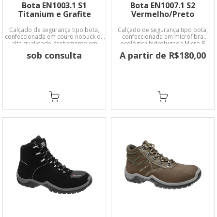
Bota EN1003.1 S1
Bota EN1007.1 S2
Titanium e Grafite
Vermelho/Preto
Calçado de segurança tipo bota,
Calçado de segurança tipo bota,
confeccionada em couro nobuck de
confeccionada em microfibra
alta qualidade, fechamento em
ecológica hidrofugada Micro-E
atacador, forro em material não
sob consulta
A partir de R$180,00
tecido, palmilha de montagem fixada
no cabedal pelo sistema strobel,
palmilha de conforto (calcanheira)
em EVA macio.